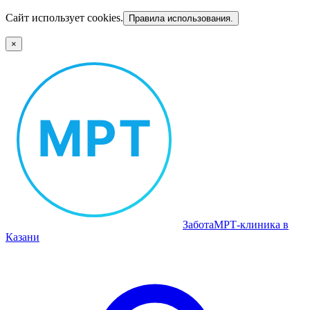
Сайт использует cookies.
Правила использования.
×
Забота
МРТ‑клиника в
Казани