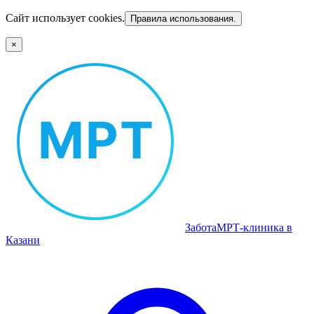
Сайт использует cookies.
Правила использования.
×
Забота
МРТ‑клиника в
Казани