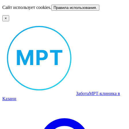
Сайт использует cookies.
Правила использования.
×
Забота
МРТ‑клиника в
Казани