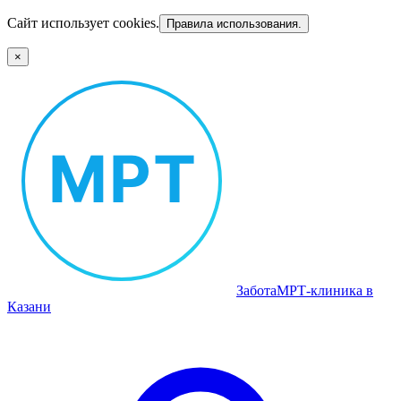
Сайт использует cookies.
Правила использования.
×
Забота
МРТ‑клиника в
Казани