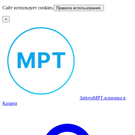
Сайт использует cookies.
Правила использования.
×
Забота
МРТ‑клиника в
Казани