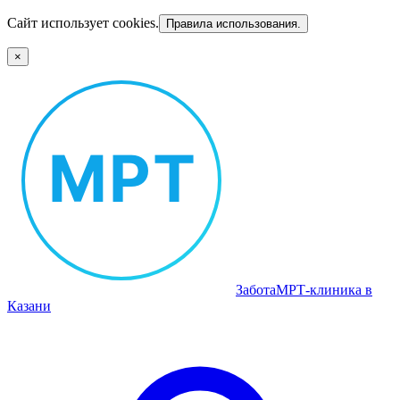
Сайт использует cookies.
Правила использования.
×
Забота
МРТ‑клиника в
Казани