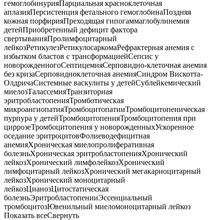
гемоглобинурия
Парциальная красноклеточная
аплазия
Персистенция фетального гемоглобина
Поздняя
кожная порфирия
Преходящая гипогаммаглобулинемия
детей
Приобретенный дефицит фактора
свертывания
Пролимфоцитарный
лейкоз
Ретикулез
Ретикулосаркома
Рефрактерная анемия с
избытком бластов с трансформацией
Сепсис у
новорожденного
Септицемия
Серповидно-клеточная анемия
без криза
Серповидноклеточная анемия
Синдром Вискотта-
Олдрича
Системные васкулиты у детей
Сублейкемический
миелоз
Талассемия
Транзиторная
эритробластопения
Тромботическая
микроангиопатия
Тромбоцитопатии
Тромбоцитопеническая
пурпура у детей
Тромбоцитопения
Тромбоцитопения при
циррозе
Тромбоцитопения у новорожденных
Ускоренное
оседание эритроцитов
Фолиеводефицитная
анемия
Хроническая миелопролиферативная
болезнь
Хроническая эритробластопения
Хронический
лейкоз
Хронический лимфолейкоз
Хронический
лимфоцитарный лейкоз
Хронический мегакариоцитарный
лейкоз
Хронический моноцитарный
лейкоз
Цианоз
Цитостатическая
болезнь
Эритробластопении
Эссенциальный
тромбоцитоз
Ювенильный миеломоноцитарный лейкоз
Показать все
Свернуть