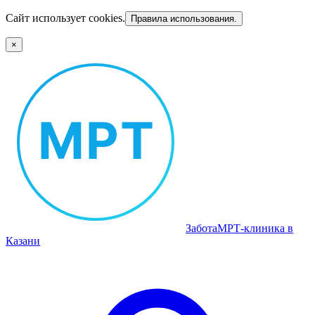
Сайт использует cookies.
Правила использования.
×
Забота
МРТ‑клиника в
Казани