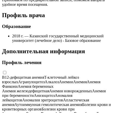
удобное время посещения.
Профиль врача
Образование
2018 г. — Казанский государственный медицинский
университет (лечебное дело) - Базовое образование
Дополнительная информация
Профиль лечения
B12-дефицитная анемия
T-клеточный лейкоз
взрослых
Агранулоцитоз
Алкалоз
Анемии
Анемия
Анемия
Фанкони
Анемия беременных
Анемия железодефицитная
Анемия новорожденных
Анемия
при беременности
Анизоцитоз
Аномалия
лейкоцитов
Аномалия эритроцитов
Апластическая
анемия
Аутоиммунная гемолитическая анемия
Болезни крови и
кроветворных органов
Болезни крови при