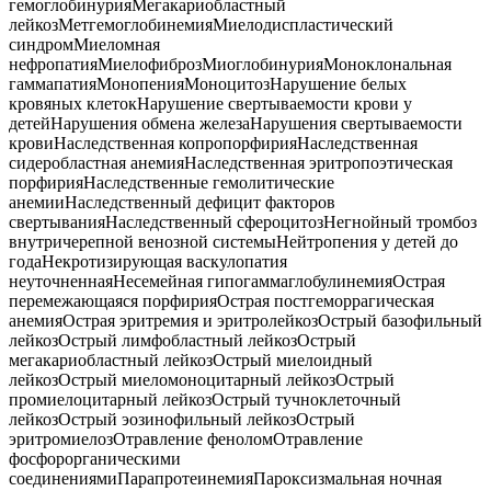
гемоглобинурия
Мегакариобластный
лейкоз
Метгемоглобинемия
Миелодиспластический
синдром
Миеломная
нефропатия
Миелофиброз
Миоглобинурия
Моноклональная
гаммапатия
Монопения
Моноцитоз
Нарушение белых
кровяных клеток
Нарушение свертываемости крови у
детей
Нарушения обмена железа
Нарушения свертываемости
крови
Наследственная копропорфирия
Наследственная
сидеробластная анемия
Наследственная эритропоэтическая
порфирия
Наследственные гемолитические
анемии
Наследственный дефицит факторов
свертывания
Наследственный сфероцитоз
Негнойный тромбоз
внутричерепной венозной системы
Нейтропения у детей до
года
Некротизирующая васкулопатия
неуточненная
Несемейная гипогаммаглобулинемия
Острая
перемежающаяся порфирия
Острая постгеморрагическая
анемия
Острая эритремия и эритролейкоз
Острый базофильный
лейкоз
Острый лимфобластный лейкоз
Острый
мегакариобластный лейкоз
Острый миелоидный
лейкоз
Острый миеломоноцитарный лейкоз
Острый
промиелоцитарный лейкоз
Острый тучноклеточный
лейкоз
Острый эозинофильный лейкоз
Острый
эритромиелоз
Отравление фенолом
Отравление
фосфорорганическими
соединениями
Парапротеинемия
Пароксизмальная ночная