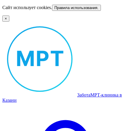
Сайт использует cookies.
Правила использования.
×
Забота
МРТ‑клиника в
Казани