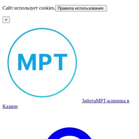
Сайт использует cookies.
Правила использования.
×
Забота
МРТ‑клиника в
Казани