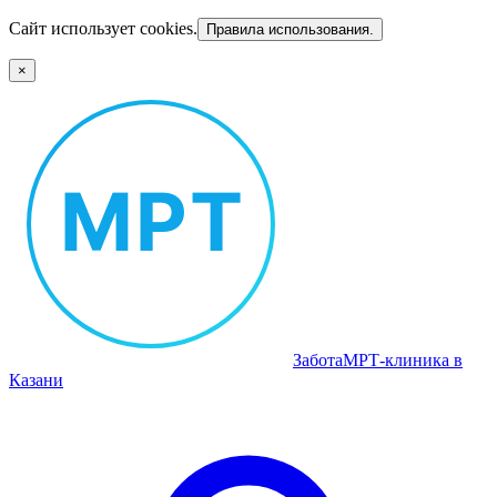
Сайт использует cookies.
Правила использования.
×
Забота
МРТ‑клиника в
Казани