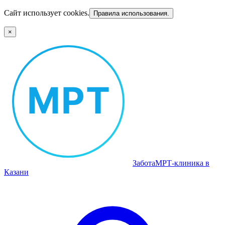
Сайт использует cookies.
Правила использования.
×
Забота
МРТ‑клиника в
Казани