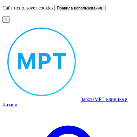
Сайт использует cookies.
Правила использования.
×
Забота
МРТ‑клиника в
Казани