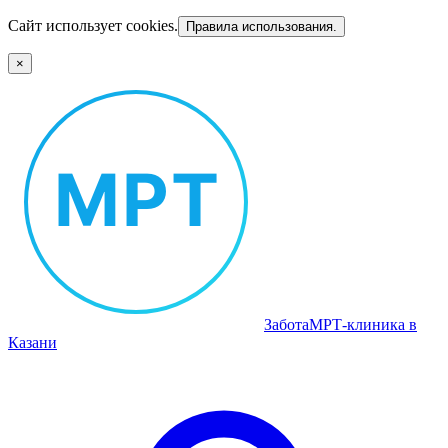
Сайт использует cookies.
Правила использования.
×
Забота
МРТ‑клиника в
Казани