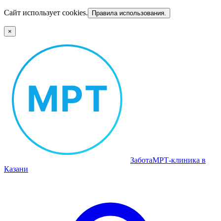
Сайт использует cookies.
Правила использования.
×
Забота
МРТ‑клиника в
Казани