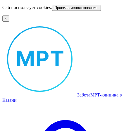
Сайт использует cookies.
Правила использования.
×
Забота
МРТ‑клиника в
Казани