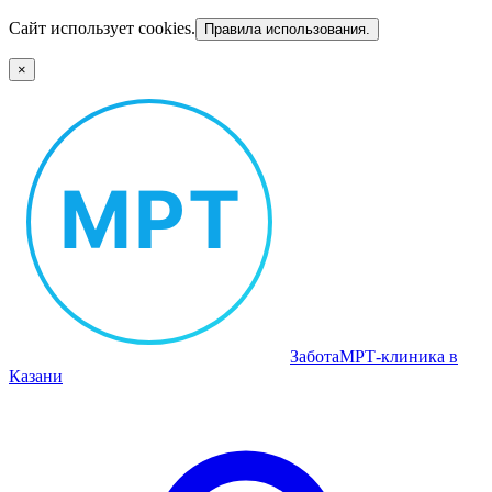
Сайт использует cookies.
Правила использования.
×
Забота
МРТ‑клиника в
Казани