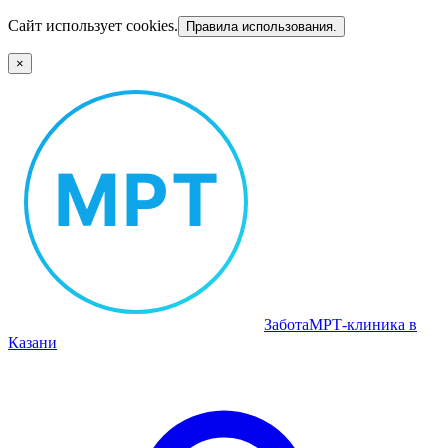
Сайт использует cookies.
Правила использования.
×
Забота
МРТ‑клиника в
Казани