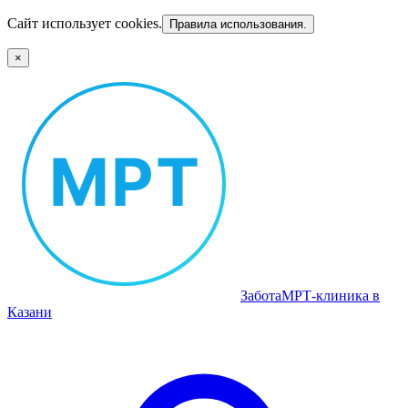
Сайт использует cookies.
Правила использования.
×
Забота
МРТ‑клиника в
Казани