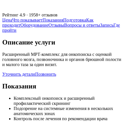
Рейтинг
4.9
·
1958
+ отзывов
Цена
Что показывает
Показания
Подготовка
Как
проходит
Оборудование
Отзывы
Вопросы и ответы
Запись
Где
пройти
Описание услуги
Расширенный МРТ-комплекс для онкопоиска с оценкой
головного мозга, позвоночника и органов брюшной полости
и малого таза за один визит.
Уточнить детали
Позвонить
Показания
Комплексный онкопоиск и расширенный
профилактический скрининг
Подозрение на системные изменения в нескольких
анатомических зонах
Контроль после лечения по рекомендации врача