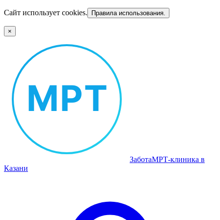
Сайт использует cookies.
Правила использования.
×
Забота
МРТ‑клиника в
Казани