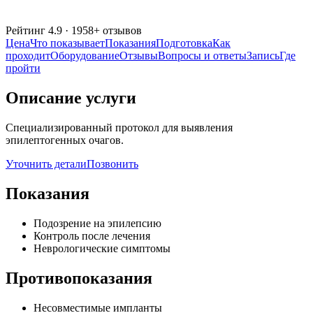
Рейтинг
4.9
·
1958
+ отзывов
Цена
Что показывает
Показания
Подготовка
Как
проходит
Оборудование
Отзывы
Вопросы и ответы
Запись
Где
пройти
Описание услуги
Специализированный протокол для выявления
эпилептогенных очагов.
Уточнить детали
Позвонить
Показания
Подозрение на эпилепсию
Контроль после лечения
Неврологические симптомы
Противопоказания
Несовместимые импланты