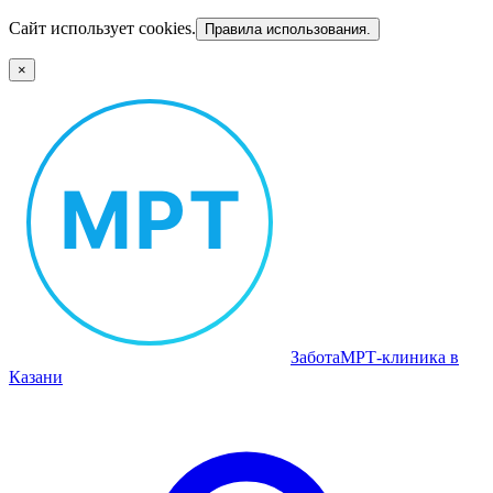
Сайт использует cookies.
Правила использования.
×
Забота
МРТ‑клиника в
Казани