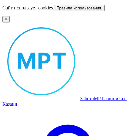
Сайт использует cookies.
Правила использования.
×
Забота
МРТ‑клиника в
Казани