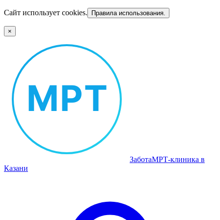
Сайт использует cookies.
Правила использования.
×
Забота
МРТ‑клиника в
Казани