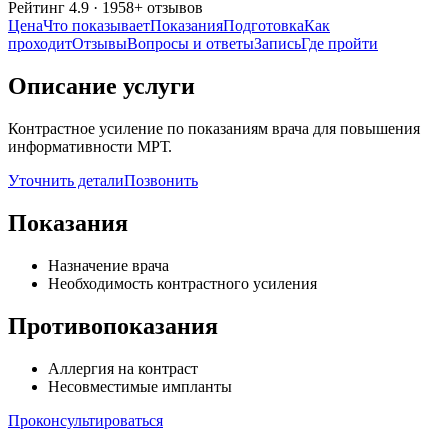
Рейтинг
4.9
·
1958
+ отзывов
Цена
Что показывает
Показания
Подготовка
Как
проходит
Отзывы
Вопросы и ответы
Запись
Где пройти
Описание услуги
Контрастное усиление по показаниям врача для повышения
информативности МРТ.
Уточнить детали
Позвонить
Показания
Назначение врача
Необходимость контрастного усиления
Противопоказания
Аллергия на контраст
Несовместимые импланты
Проконсультироваться