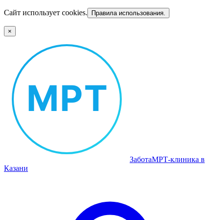
Сайт использует cookies.
Правила использования.
×
Забота
МРТ‑клиника в
Казани