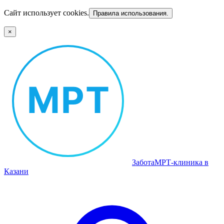
Сайт использует cookies.
Правила использования.
×
Забота
МРТ‑клиника в
Казани