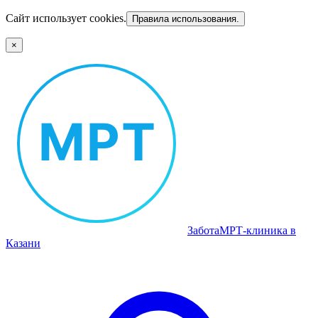
Сайт использует cookies.
Правила использования.
×
Забота
МРТ‑клиника в
Казани