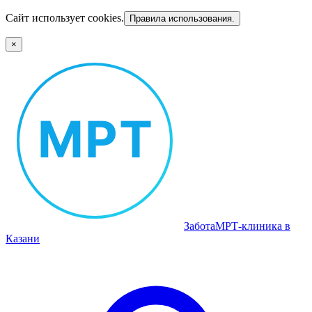
Сайт использует cookies.
Правила использования.
×
Забота
МРТ‑клиника в
Казани