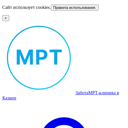
Сайт использует cookies.
Правила использования.
×
Забота
МРТ‑клиника в
Казани