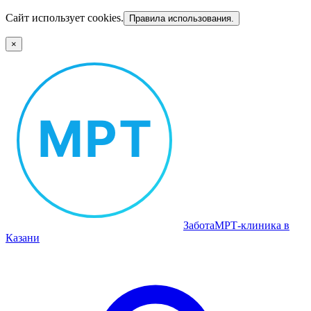
Сайт использует cookies.
Правила использования.
×
Забота
МРТ‑клиника в
Казани