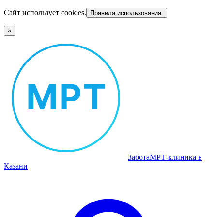
Сайт использует cookies.
Правила использования.
×
Забота
МРТ‑клиника в
Казани