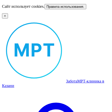
Сайт использует cookies.
Правила использования.
×
Забота
МРТ‑клиника в
Казани