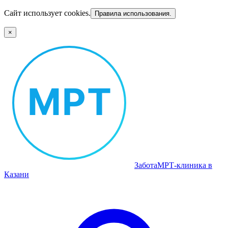
Сайт использует cookies.
Правила использования.
×
Забота
МРТ‑клиника в
Казани