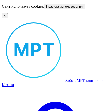
Сайт использует cookies.
Правила использования.
×
Забота
МРТ‑клиника в
Казани