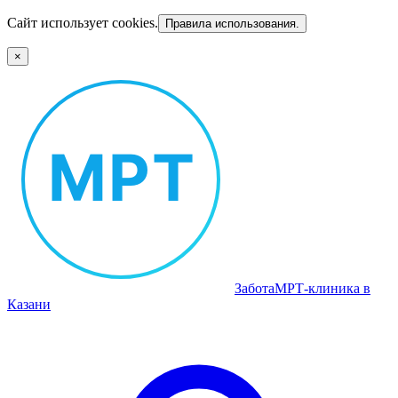
Сайт использует cookies.
Правила использования.
×
Забота
МРТ‑клиника в
Казани