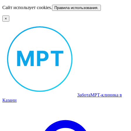
Сайт использует cookies.
Правила использования.
×
Забота
МРТ‑клиника в
Казани