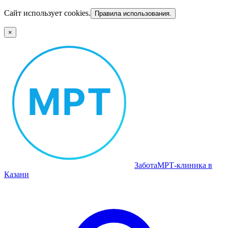
Сайт использует cookies.
Правила использования.
×
Забота
МРТ‑клиника в
Казани