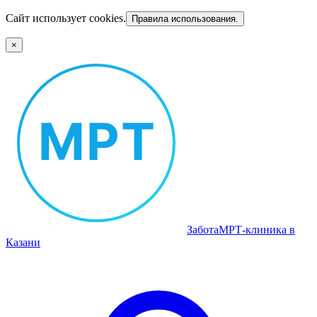
Сайт использует cookies.
Правила использования.
×
Забота
МРТ‑клиника в
Казани