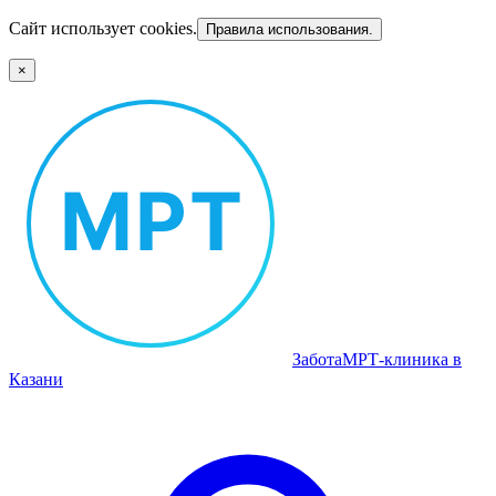
Сайт использует cookies.
Правила использования.
×
Забота
МРТ‑клиника в
Казани