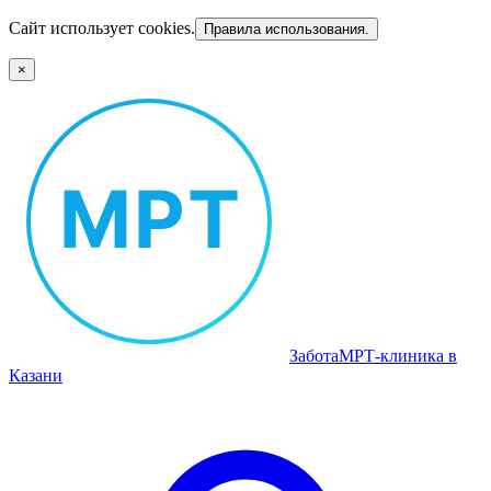
Сайт использует cookies.
Правила использования.
×
Забота
МРТ‑клиника в
Казани