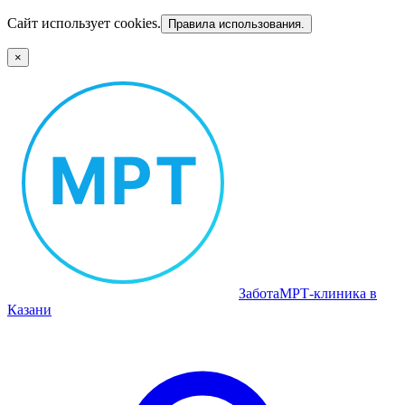
Сайт использует cookies.
Правила использования.
×
Забота
МРТ‑клиника в
Казани