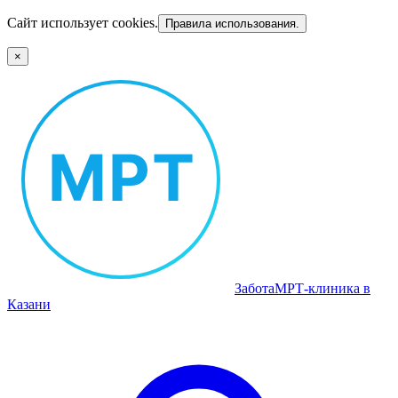
Сайт использует cookies.
Правила использования.
×
Забота
МРТ‑клиника в
Казани