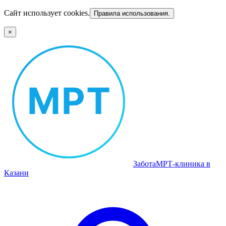
Сайт использует cookies.
Правила использования.
×
Забота
МРТ‑клиника в
Казани