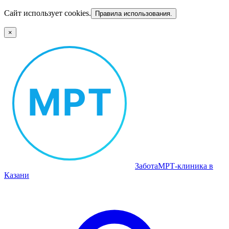
Сайт использует cookies.
Правила использования.
×
Забота
МРТ‑клиника в
Казани