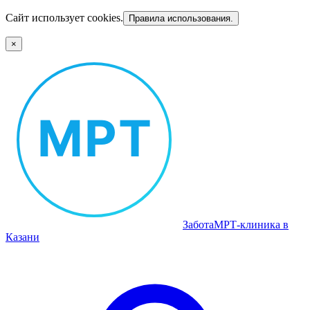
Сайт использует cookies.
Правила использования.
×
Забота
МРТ‑клиника в
Казани