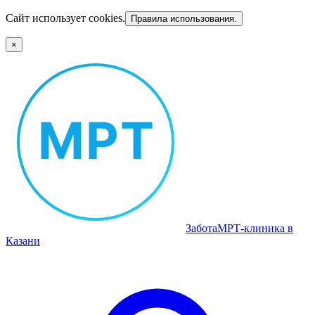
Сайт использует cookies.
Правила использования.
×
Забота
МРТ‑клиника в
Казани