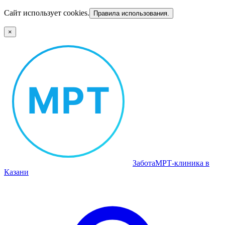
Сайт использует cookies.
Правила использования.
×
Забота
МРТ‑клиника в
Казани