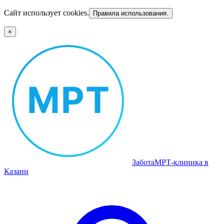
Сайт использует cookies.
Правила использования.
×
Забота
МРТ‑клиника в
Казани