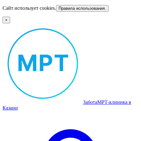
Сайт использует cookies.
Правила использования.
×
Забота
МРТ‑клиника в
Казани