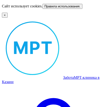
Сайт использует cookies.
Правила использования.
×
Забота
МРТ‑клиника в
Казани