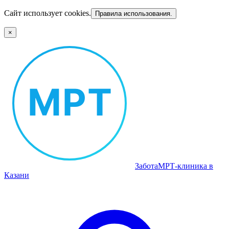
Сайт использует cookies.
Правила использования.
×
Забота
МРТ‑клиника в
Казани