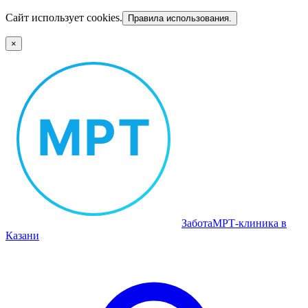
Сайт использует cookies.
Правила использования.
×
Забота
МРТ‑клиника в
Казани